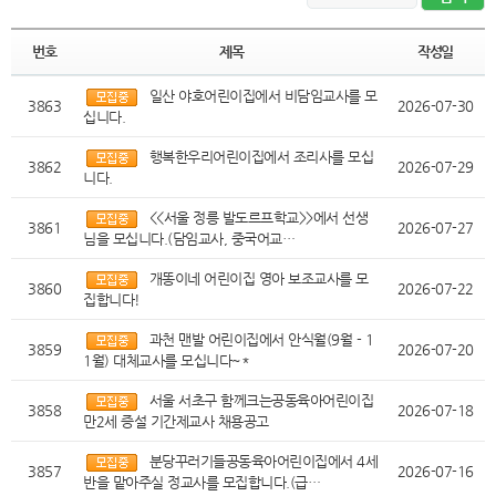
번호
제목
작성일
일산 야호어린이집에서 비담임교사를 모
3863
2026-07-30
십니다.
행복한우리어린이집에서 조리사를 모십
3862
2026-07-29
니다.
<<서울 정릉 발도르프학교>>에서 선생
3861
2026-07-27
님을 모십니다.(담임교사, 중국어교…
개똥이네 어린이집 영아 보조교사를 모
3860
2026-07-22
집합니다!
과천 맨발 어린이집에서 안식월(9월 - 1
3859
2026-07-20
1월) 대체교사를 모십니다~*
서울 서초구 함께크는공동육아어린이집
3858
2026-07-18
만2세 증설 기간제교사 채용공고
분당꾸러기들공동육아어린이집에서 4세
3857
2026-07-16
반을 맡아주실 정교사를 모집합니다.(급…