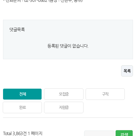
- 전화문의 : 02-307-0862 (원장 : 신현주, 콩쥐)
댓글목록
등록된 댓글이 없습니다.
목록
전체
모집중
구직
완료
지원중
Total 3,863건
1 페이지