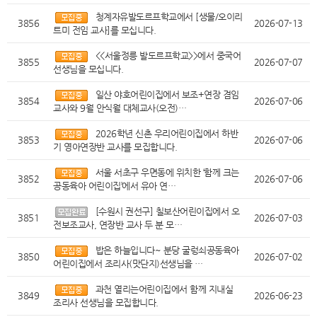
청계자유발도르프학교에서 [생물/오이리
3856
2026-07-13
트미 전임 교사]를 모십니다.
<<서울정릉 발도르프학교>>에서 중국어
3855
2026-07-07
선생님을 모십니다.
일산 야호어린이집에서 보조+연장 겸임
3854
2026-07-06
교사와 9월 안식월 대체교사(오전)…
2026학년 신촌 우리어린이집에서 하반
3853
2026-07-06
기 영아연장반 교사를 모집합니다.
서울 서초구 우면동에 위치한 ‘함께 크는
3852
2026-07-06
공동육아 어린이집’에서 유아 연…
[수원시 권선구] 칠보산어린이집에서 오
3851
2026-07-03
전보조교사, 연장반 교사 두 분 모…
밥은 하늘입니다~ 분당 굴렁쇠공동육아
3850
2026-07-02
어린이집에서 조리사(맛단지)선생님을 …
과천 열리는어린이집에서 함께 지내실
3849
2026-06-23
조리사 선생님을 모집합니다.