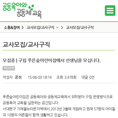
소통&참여 >
교사모집/교사구직
>
교사모집/교사구직
공지사항
교사모집/교사구직
교사모집/교사구직
하위메뉴
공동육아 ing
무엇이든 물어보세요
하위메뉴
모집중 | 구립 푸른숲어린이집에서 선생님을 모십니다.
터전 소식
하위메뉴
교사모집/교사구직
작성자
콩쥐
15-06-03 18:14
조회
3,478회
댓글
0건
조합원 모집
하위메뉴
알리고 싶어요
푸른숲어린이집은 공동육아와 공동체교육에서 위탁받아 구립 운영방식으로
하위메뉴
나도 한마디
공동육아 교육을 실현하는 공간입니다.
서대문구 가재울뉴타운지역에서 2013년 3월에 개원하고 현재 57명의 아이들
하위메뉴
과 10명의 어른들이 함께 생활하고 있습니다.