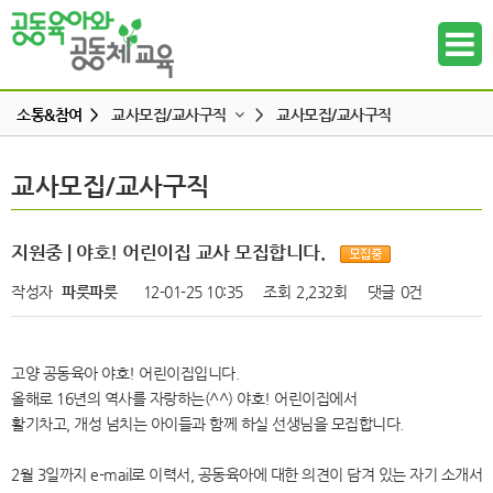
소통&참여 >
교사모집/교사구직
>
교사모집/교사구직
공지사항
교사모집/교사구직
교사모집/교사구직
하위메뉴
공동육아 ing
무엇이든 물어보세요
하위메뉴
지원중 | 야호! 어린이집 교사 모집합니다.
터전 소식
작성자
파릇파릇
12-01-25 10:35
조회
2,232회
댓글
0건
하위메뉴
교사모집/교사구직
조합원 모집
하위메뉴
고양 공동육아 야호! 어린이집입니다.
알리고 싶어요
올해로 16년의 역사를 자랑하는(^^) 야호! 어린이집에서
하위메뉴
나도 한마디
활기차고, 개성 넘치는 아이들과 함께 하실 선생님을 모집합니다.
하위메뉴
2월 3일까지 e-mail로 이력서, 공동육아에 대한 의견이 담겨 있는 자기 소개서