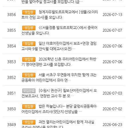
반을 맡아주실 정교사를 모집합니다.(급…
청계자유발도르프학교에서 [생물/오이리
3856
2026-07-13
트미 전임 교사]를 모십니다.
<<서울정릉 발도르프학교>>에서 중국어
3855
2026-07-07
선생님을 모십니다.
일산 야호어린이집에서 보조+연장 겸임
3854
2026-07-06
교사와 9월 안식월 대체교사(오전)…
2026학년 신촌 우리어린이집에서 하반
3853
2026-07-06
기 영아연장반 교사를 모집합니다.
서울 서초구 우면동에 위치한 ‘함께 크는
3852
2026-07-06
공동육아 어린이집’에서 유아 연…
[수원시 권선구] 칠보산어린이집에서 오
3851
2026-07-03
전보조교사, 연장반 교사 두 분 모…
밥은 하늘입니다~ 분당 굴렁쇠공동육아
3850
2026-07-02
어린이집에서 조리사(맛단지)선생님을 …
과천 열리는어린이집에서 함께 지내실
3849
2026-06-23
조리사 선생님을 모집합니다.