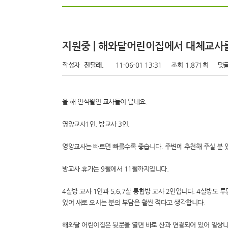
지원중 | 해와달어린이집에서 대체교사
작성자
진달래.
11-06-01 13:31
조회
1,871회
댓
올 해 안식월인 교사들이 많네요.
영양교사1인, 방교사 3인,
영양교사는 빠르면 빠를수록 좋습니다. 주변에 추천해 주실 분 
방교사 휴가는 9월에서 11월까지입니다.
4살방 교사 1인과 5,6,7살 통합방 교사 2인입니다. 4살방도
있어 새로 오시는 분의 부담은 훨씬 적다고 생각합니다.
해와달 어린이집은 뒷문을 열면 바로 산과 연결되어 있어 일상나