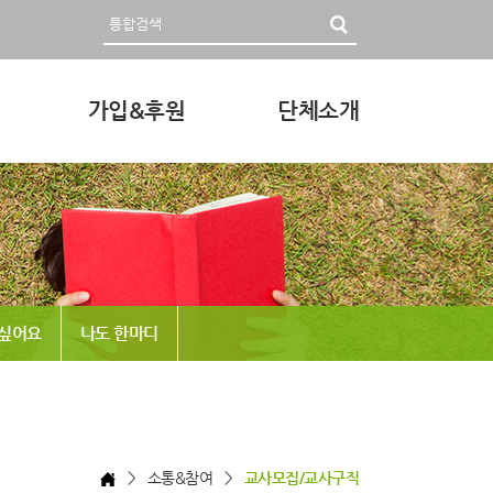
가입&후원
단체소개
영자료
회원가입 및 후원안내
인사말
후원하기
미션과 비전
조직
정관 & 재정
 싶어요
나도 한마디
각종신청
찾아오시는 길
> 소통&참여 >
교사모집/교사구직