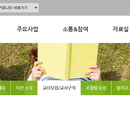
주요사업
소통&참여
자료실
주요사업소개
공지사항
교육 · 운
정
공동육아인증
공동육아 ing
연구자료
현장조직사업
무엇이든 물어보세요
참고도서
동조합
교육사업
터전 소식
뉴스레터
세요
터전 소식
교사모집/교사구직
조합원 모집
알리고
연구사업
교사모집/교사구직
동영상
출판사업
조합원 모집
언론보도
홍보사업
알리고 싶어요
발간도서
나도 한마디