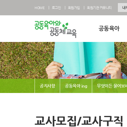
HOME
로그인
회원가입
회원기관 커뮤니티
공동육아
공동육아란
공동육아 영유아과
공동육아 초등과정
공동육아사회적협
공지사항
공동육아 ing
무엇이든 물어보
전국공동육아현황
공동육아 FAQ
교사모집/교사구직