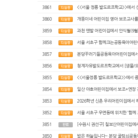
3861
<<서울 정릉 발도르프학교>>에서 
3860
개똥이네 어린이집 영아 보조교사를
3859
과천 맨발 어린이집에서 안식월(9월 
3858
서울 서초구 함께크는공동육아어린이
3857
분당꾸러기들공동육아어린이집에서 4
3856
청계자유발도르프학교에서 [생물/오
3855
<<서울정릉 발도르프학교>>에서 
3854
일산 야호어린이집에서 보조+연장 겸
3853
2026학년 신촌 우리어린이집에서 
3852
서울 서초구 우면동에 위치한 ‘함께
3851
[수원시 권선구] 칠보산어린이집에서
3850
밥은 하늘입니다~ 분당 굴렁쇠공동