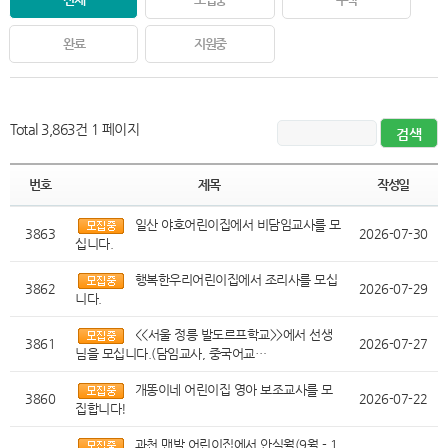
완료
지원중
Total 3,863건
1 페이지
번호
제목
작성일
일산 야호어린이집에서 비담임교사를 모
3863
2026-07-30
십니다.
행복한우리어린이집에서 조리사를 모십
3862
2026-07-29
니다.
<<서울 정릉 발도르프학교>>에서 선생
3861
2026-07-27
님을 모십니다.(담임교사, 중국어교…
개똥이네 어린이집 영아 보조교사를 모
3860
2026-07-22
집합니다!
과천 맨발 어린이집에서 안식월(9월 - 1