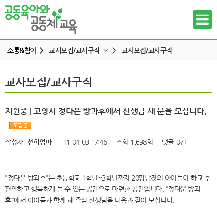
소통&참여 >
교사모집/교사구직
>
교사모집/교사구직
공지사항
교사모집/교사구직
교사모집/교사구직
하위메뉴
공동육아 ing
무엇이든 물어보세요
하위메뉴
지원중 | 고양시 정다운 방과후에서 선생님 세 분을 모십니다.
터전 소식
하위메뉴
교사모집/교사구직
작성자
선희엄마
11-04-03 17:46
조회
1,698회
댓글
0건
조합원 모집
하위메뉴
알리고 싶어요
"정다운 방과후"는 초등학교 1학년~3학년까지 20명남짓의 아이들이 하교 후
하위메뉴
나도 한마디
편안하고 행복하게 놀 수 있는 공간으로 마련한 공간입니다. "정다운 방과
후"에서 아이들과 함께 해 주실 선생님을 다음과 같이 모십니다.
하위메뉴