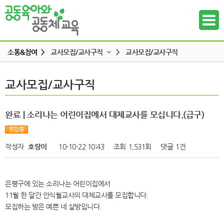
소통&참여 >
교사모집/교사구직
>
교사모집/교사구직
공지사항
교사모집/교사구직
교사모집/교사구직
하위메뉴
공동육아 ing
무엇이든 물어보세요
하위메뉴
완료 | 소리나는 어린이집에서 대체교사를 모십니다.(급구)
터전 소식
하위메뉴
교사모집/교사구직
작성자
호랑이
10-10-22 10:43
조회
1,531회
댓글
1건
조합원 모집
하위메뉴
알리고 싶어요
은평구에 있는 소리나는 어린이집에서
하위메뉴
나도 한마디
11월 한 달간 안식월교사의 대체교사를 모집합니다.
모집하는 방은 예쁜 네 살방입니다.
하위메뉴