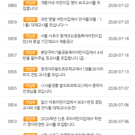
개똥이네 어린이집 영아 보조교사를 모
3860
2026-07-22
집합니다!
과천 맨발 어린이집에서 안식월(9월 - 1
3859
2026-07-20
1월) 대체교사를 모십니다~*
서울 서초구 함께크는공동육아어린이집
3858
2026-07-18
만2세 증설 기간제교사 채용공고
분당꾸러기들공동육아어린이집에서 4세
3857
2026-07-16
반을 맡아주실 정교사를 모집합니다.(급…
청계자유발도르프학교에서 [생물/오이리
3856
2026-07-13
트미 전임 교사]를 모십니다.
<<서울정릉 발도르프학교>>에서 중국어
3855
2026-07-07
선생님을 모십니다.
일산 야호어린이집에서 보조+연장 겸임
3854
2026-07-06
교사와 9월 안식월 대체교사(오전)…
2026학년 신촌 우리어린이집에서 하반
3853
2026-07-06
기 영아연장반 교사를 모집합니다.