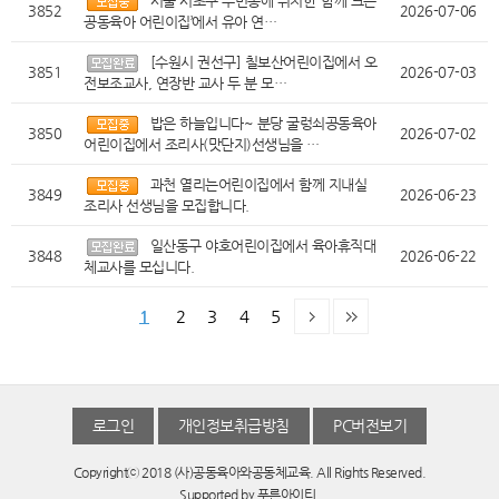
서울 서초구 우면동에 위치한 ‘함께 크는
3852
2026-07-06
공동육아 어린이집’에서 유아 연…
[수원시 권선구] 칠보산어린이집에서 오
3851
2026-07-03
전보조교사, 연장반 교사 두 분 모…
밥은 하늘입니다~ 분당 굴렁쇠공동육아
3850
2026-07-02
어린이집에서 조리사(맛단지)선생님을 …
과천 열리는어린이집에서 함께 지내실
3849
2026-06-23
조리사 선생님을 모집합니다.
일산동구 야호어린이집에서 육아휴직대
3848
2026-06-22
체교사를 모십니다.
1
2
3
4
5
로그인
개인정보취급방침
PC버전보기
Copyrightⓒ 2018 (사)공동육아와공동체교육. All Rights Reserved.
Supported by
푸른아이티.