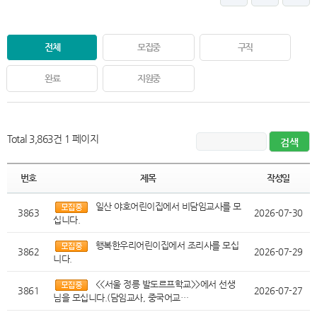
전체
모집중
구직
완료
지원중
Total 3,863건
1 페이지
번호
제목
작성일
일산 야호어린이집에서 비담임교사를 모
3863
2026-07-30
십니다.
행복한우리어린이집에서 조리사를 모십
3862
2026-07-29
니다.
<<서울 정릉 발도르프학교>>에서 선생
3861
2026-07-27
님을 모십니다.(담임교사, 중국어교…