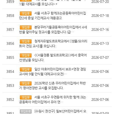
3859
2026-07-20
1월) 대체교사를 모십니다~*
서울 서초구 함께크는공동육아어린이집
3858
2026-07-18
만2세 증설 기간제교사 채용공고
분당꾸러기들공동육아어린이집에서 4세
3857
2026-07-16
반을 맡아주실 정교사를 모집합니다.(급…
청계자유발도르프학교에서 [생물/오이리
3856
2026-07-13
트미 전임 교사]를 모십니다.
<<서울정릉 발도르프학교>>에서 중국어
3855
2026-07-07
선생님을 모십니다.
일산 야호어린이집에서 보조+연장 겸임
3854
2026-07-06
교사와 9월 안식월 대체교사(오전)…
2026학년 신촌 우리어린이집에서 하반
3853
2026-07-06
기 영아연장반 교사를 모집합니다.
서울 서초구 우면동에 위치한 ‘함께 크는
3852
2026-07-06
공동육아 어린이집’에서 유아 연…
[수원시 권선구] 칠보산어린이집에서 오
3851
2026-07-03