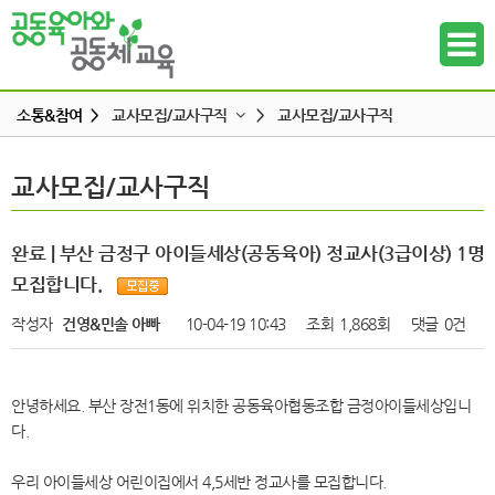
소통&참여 >
교사모집/교사구직
>
교사모집/교사구직
공지사항
교사모집/교사구직
교사모집/교사구직
하위메뉴
공동육아 ing
무엇이든 물어보세요
하위메뉴
완료 | 부산 금정구 아이들세상(공동육아) 정교사(3급이상) 1명
터전 소식
모집합니다.
하위메뉴
교사모집/교사구직
작성자
건영&민솔 아빠
10-04-19 10:43
조회
1,868회
댓글
0건
조합원 모집
하위메뉴
알리고 싶어요
안녕하세요. 부산 장전1동에 위치한 공동육아협동조합 금정아이들세상입니
하위메뉴
나도 한마디
다.
하위메뉴
우리 아이들세상 어린이집에서 4,5세반 정교사를 모집합니다.