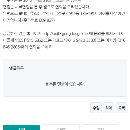
접수 기한은 2010년 4월 29일 목요일까지입니다.
면접은 서류면접을 본 후 별도로 연락을 드리겠습니다.
우편으로 보내는 주소는 부산시 금정구 장전1동 136-1번지 아이들세상 어린
이집입니다.(우편번호 609-837)
궁금하신 점은 홈페이지 http://aidle.gongdong.or.kr 에 문의를 하시거나 아
이들세상(051)515-6832 또는 대표교사(016-9420-3383) 또는 이사장 (016-
846-2806)에게 연락을 주세요
댓글목록
등록된 댓글이 없습니다.
수정
삭제
목록
전체
모집중
구직