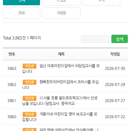
완료
지원중
Total 3,863건
1 페이지
번호
제목
작성일
일산 야호어린이집에서 비담임교사를 모
3863
2026-07-30
십니다.
행복한우리어린이집에서 조리사를 모십
3862
2026-07-29
니다.
<<서울 정릉 발도르프학교>>에서 선생
3861
2026-07-27
님을 모십니다.(담임교사, 중국어교…
개똥이네 어린이집 영아 보조교사를 모
3860
2026-07-22
집합니다!
과천 맨발 어린이집에서 안식월(9월 - 1