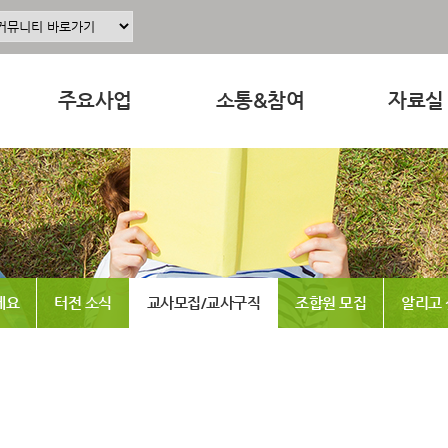
주요사업
소통&참여
자료실
주요사업소개
공지사항
교육 · 운
정
공동육아인증
공동육아 ing
연구자료
현장조직사업
무엇이든 물어보세요
참고도서
동조합
교육사업
터전 소식
뉴스레터
세요
터전 소식
교사모집/교사구직
조합원 모집
알리고
연구사업
교사모집/교사구직
동영상
출판사업
조합원 모집
언론보도
홍보사업
알리고 싶어요
발간도서
나도 한마디