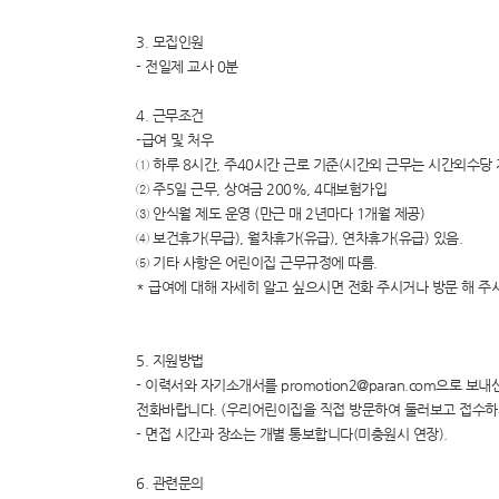
3. 모집인원
- 전일제 교사 0분
4. 근무조건
-급여 및 처우
① 하루 8시간, 주40시간 근로 기준(시간외 근무는 시간외수당 
② 주5일 근무, 상여금 200%, 4대보험가입
③ 안식월 제도 운영 (만근 매 2년마다 1개월 제공)
④ 보건휴가(무급), 월차휴가(유급), 연차휴가(유급) 있음.
⑤ 기타 사항은 어린이집 근무규정에 따름.
* 급여에 대해 자세히 알고 싶으시면 전화 주시거나 방문 해 주
5. 지원방법
- 이력서와 자기소개서를 promotion2@paran.com으로 보내신
전화바랍니다. (우리어린이집을 직접 방문하여 둘러보고 접수하
- 면접 시간과 장소는 개별 통보합니다(미충원시 연장).
6. 관련문의