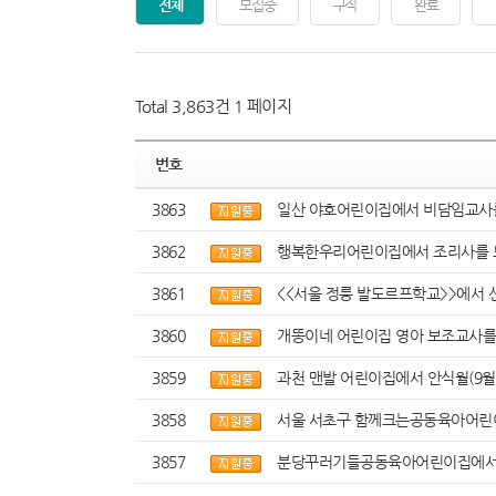
전체
모집중
구직
완료
Total 3,863건
1 페이지
번호
3863
일산 야호어린이집에서 비담임교사를
3862
행복한우리어린이집에서 조리사를 
3861
<<서울 정릉 발도르프학교>>에서 
3860
개똥이네 어린이집 영아 보조교사를
3859
과천 맨발 어린이집에서 안식월(9월 
3858
서울 서초구 함께크는공동육아어린이
3857
분당꾸러기들공동육아어린이집에서 4