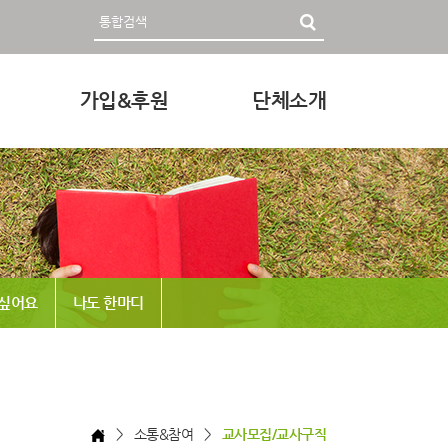
가입&후원
단체소개
영자료
회원가입 및 후원안내
인사말
후원하기
미션과 비전
조직
정관 & 재정
 싶어요
나도 한마디
각종신청
찾아오시는 길
> 소통&참여 >
교사모집/교사구직