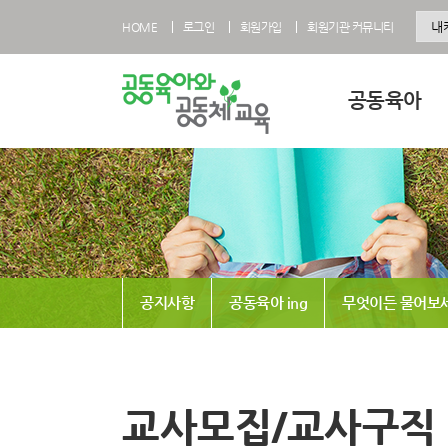
HOME
로그인
회원가입
회원기관 커뮤니티
공동육아
공동육아란
공동육아 영유아과
공동육아 초등과정
공동육아사회적협
공지사항
공동육아 ing
무엇이든 물어보
전국공동육아현황
공동육아 FAQ
교사모집/교사구직