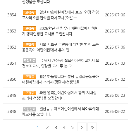
선생님을 모십니다.
일산 야호어린이집에서 보조+연장 겸임
3854
2026-07-06
교사와 9월 안식월 대체교사(오전)…
2026학년 신촌 우리어린이집에서 하반
3853
2026-07-06
기 영아연장반 교사를 모집합니다.
서울 서초구 우면동에 위치한 ‘함께 크는
3852
2026-07-06
공동육아 어린이집’에서 유아 연…
[수원시 권선구] 칠보산어린이집에서 오
3851
2026-07-03
전보조교사, 연장반 교사 두 분 모…
밥은 하늘입니다~ 분당 굴렁쇠공동육아
3850
2026-07-02
어린이집에서 조리사(맛단지)선생님을 …
과천 열리는어린이집에서 함께 지내실
3849
2026-06-23
조리사 선생님을 모집합니다.
일산동구 야호어린이집에서 육아휴직대
3848
2026-06-22
체교사를 모십니다.
1
2
3
4
5