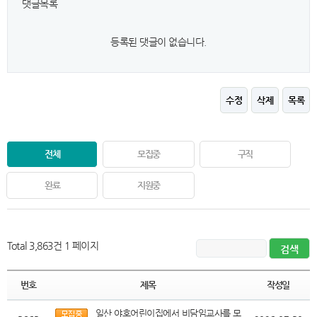
댓글목록
등록된 댓글이 없습니다.
수정
삭제
목록
전체
모집중
구직
완료
지원중
Total 3,863건
1 페이지
번호
제목
작성일
일산 야호어린이집에서 비담임교사를 모