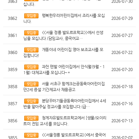
3863
2026-07-30
십니다.
행복한우리어린이집에서 조리사를 모십
3862
2026-07-29
니다.
<<서울 정릉 발도르프학교>>에서 선생
3861
2026-07-27
님을 모십니다.(담임교사, 중국어교…
개똥이네 어린이집 영아 보조교사를 모
3860
2026-07-22
집합니다!
과천 맨발 어린이집에서 안식월(9월 - 1
3859
2026-07-20
1월) 대체교사를 모십니다~*
서울 서초구 함께크는공동육아어린이집
3858
2026-07-18
만2세 증설 기간제교사 채용공고
분당꾸러기들공동육아어린이집에서 4세
3857
2026-07-16
반을 맡아주실 정교사를 모집합니다.(급…
청계자유발도르프학교에서 [생물/오이리
3856
2026-07-13
트미 전임 교사]를 모십니다.
<<서울정릉 발도르프학교>>에서 중국어
3855
2026-07-07