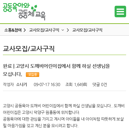
소통&참여 >
교사모집/교사구직
>
교사모집/교사구직
공지사항
교사모집/교사구직
교사모집/교사구직
하위메뉴
공동육아 ing
무엇이든 물어보세요
하위메뉴
완료 | 고양시 도깨비어린이집에서 함께 하실 선생님을
터전 소식
모십니다.
하위메뉴
교사모집/교사구직
작성자
소나기
09-07-17 16:30
조회
1,649회
댓글
0건
조합원 모집
하위메뉴
알리고 싶어요
고양시 공동육아 도깨비 어린이집에서 함께 하실 선생님을 모십니다.. 도깨비
하위메뉴
나도 한마디
어린이집은 고양시 덕양구 원흥동에 위치합니다.
공동육아에 대한 관심을 가지고 계시며 아이들을 내 아이처럼 따뜻하게 보살
하위메뉴
필 마음가짐을 갖고 계신 분을 모시려고 합니다.