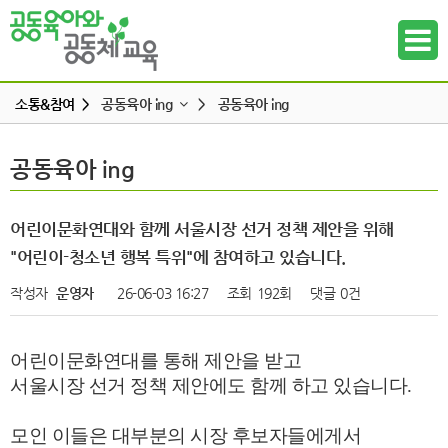
소통&참여 >
공동육아 ing
>
공동육아 ing
공지사항
공동육아 ing
공동육아 ing
하위메뉴
공동육아 ing
무엇이든 물어보세요
하위메뉴
어린이문화연대와 함께 서울시장 선거 정책 제안을 위해
터전 소식
"어린이-청소년 행복 특위"에 참여하고 있습니다.
하위메뉴
교사모집/교사구직
작성자
운영자
26-06-03 16:27
조회
192회
댓글
0건
조합원 모집
하위메뉴
알리고 싶어요
어린이문화연대를 통해 제안을 받고
하위메뉴
나도 한마디
서울시장 선거 정책 제안에도 함께 하고 있습니다
.
하위메뉴
모인 이들은 대부분의 시장 후보자들에게서