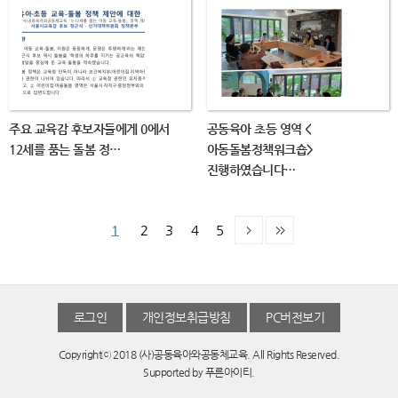
주요 교육감 후보자들에게 0에서
공동육아 초등 영역 <
12세를 품는 돌봄 정…
아동돌봄정책워크숍>
진행하였습니다…
1
2
3
4
5
로그인
개인정보취급방침
PC버전보기
Copyrightⓒ 2018 (사)공동육아와공동체교육. All Rights Reserved.
Supported by
푸른아이티.