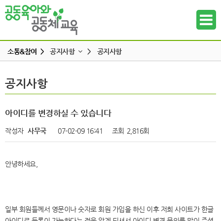
소통&참여 >
공지사항
>
공지사항
공지사항
공지사항
공지사항
하위메뉴
공동육아 ing
무엇이든 물어보세요
하위메뉴
아이디를 변경하실 수 있습니다
터전 소식
작성자
사무국
07-02-09 16:41
조회
2,816회
하위메뉴
교사모집/교사구직
조합원 모집
하위메뉴
안녕하세요,
알리고 싶어요
하위메뉴
나도 한마디
하위메뉴
일부 회원들께서 영문이나 숫자로 회원 가입을 하신 이후 저희 사이트가 한글
아이디로 등록이 가능하다는 점을 알게 되셔서 아이디 변경 문의를 많이 주셨