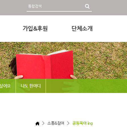
가입&후원
단체소개
영자료
회원가입 및 후원안내
인사말
후원하기
미션과 비전
조직
정관 & 재정
 싶어요
나도 한마디
각종신청
찾아오시는 길
> 소통&참여 >
공동육아 ing