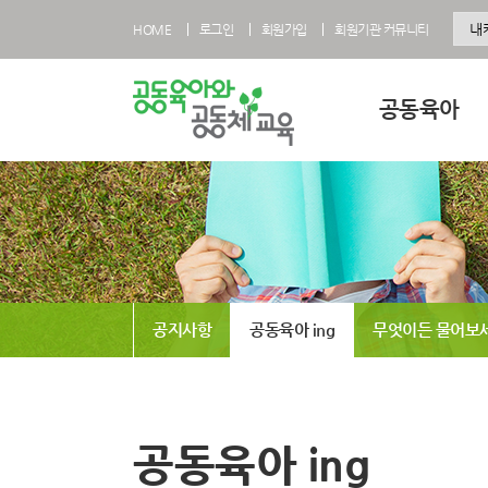
HOME
로그인
회원가입
회원기관 커뮤니티
공동육아
공동육아란
공동육아 영유아과
공동육아 초등과정
공동육아사회적협
공지사항
공동육아 ing
무엇이든 물어보
전국공동육아현황
공동육아 FAQ
공동육아 ing