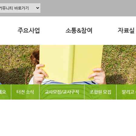
주요사업
소통&참여
자료실
주요사업소개
공지사항
교육 · 운
정
공동육아인증
공동육아 ing
연구자료
현장조직사업
무엇이든 물어보세요
참고도서
동조합
교육사업
터전 소식
뉴스레터
세요
터전 소식
교사모집/교사구직
조합원 모집
알리고
연구사업
교사모집/교사구직
동영상
출판사업
조합원 모집
언론보도
홍보사업
알리고 싶어요
발간도서
나도 한마디