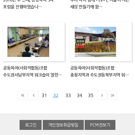
포럼을 진행하였습니…
세상 만들기에 함…
공동육아(사회적협동)조합
공동육아(사회적협동)조합
수도권서남부지역 워크숍이 열렸…
충청지역과 수도권동북부지역 워…
31
32
33
34
35
로그인
개인정보취급방침
PC버전보기