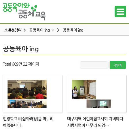
소통&참여 >
공동육아 ing
>
공동육아 ing
공지사항
공동육아 ing
공동육아 ing
하위메뉴
공동육아 ing
무엇이든 물어보세요
하위메뉴
Total 669건
32 페이지
터전 소식
하위메뉴
교사모집/교사구직
조합원 모집
하위메뉴
알리고 싶어요
하위메뉴
나도 한마디
현장학교Ⅲ[심화과정]을 마무리
대구지역 어린이집교사회 지역페다
하위메뉴
하였습니다.
시범사업이 마무리 되었…