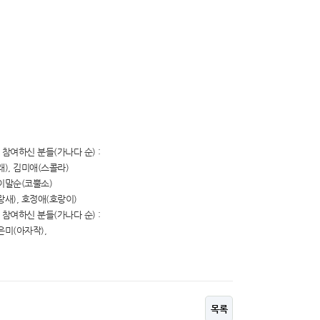
참여하신 분들(가나다 순) :
), 김미애(스콜라)
 이말순(코뿔소)
랑새), 호정애(호랑이)
참여하신 분들(가나다 순) :
나은미(아자작),
목록