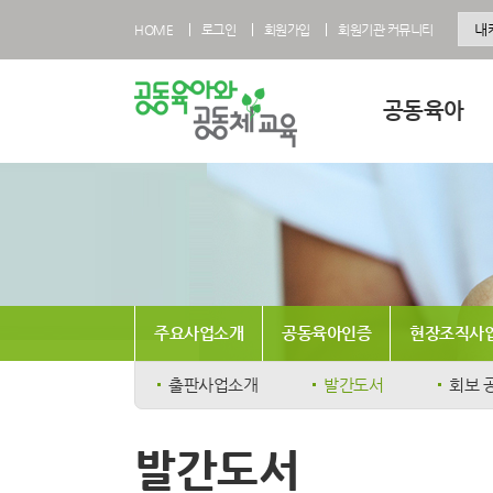
HOME
로그인
회원가입
회원기관 커뮤니티
공동육아
공동육아란
공동육아 영유아과
공동육아 초등과정
공동육아사회적협
주요사업소개
공동육아인증
현장조직사
전국공동육아현황
공동육아 FAQ
출판사업소개
발간도서
회보 
발간도서