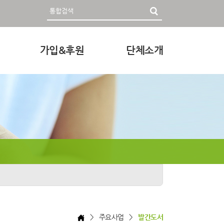
가입&후원
단체소개
영자료
회원가입 및 후원안내
인사말
후원하기
미션과 비전
조직
정관 & 재정
각종신청
찾아오시는 길
> 주요사업 >
발간도서