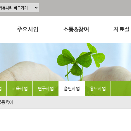
주요사업
소통&참여
자료실
주요사업소개
공지사항
교육 · 운
정
공동육아인증
공동육아 ing
연구자료
현장조직사업
무엇이든 물어보세요
참고도서
동조합
교육사업
터전 소식
뉴스레터
업
교육사업
연구사업
출판사업
홍보사업
연구사업
교사모집/교사구직
동영상
출판사업
조합원 모집
언론보도
공동육아
홍보사업
알리고 싶어요
발간도서
나도 한마디