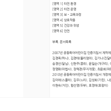
[영역 1] 터전 환경
[영역 2] 터전 운영
[영역 3] 보‧교육과정
[영역 4] 상호작용
[영역 5] 건강과 위생
[영역 6] 안전
부록. 문서목록
2007년 공동육아어린이집 인증지침서 제작에 
김경옥(하니), 김경태(둘리엄마), 김기나(진달래
송경선(달님), 신현주(콩쥐), 윤일순(개구리),
정영화(마법사), 장혜경(무지개꽃), 최윤희(파
2010년 공동육아어린이집 인증지침서 개정에 
김미애(스콜라), 김우(느리), 김성희(기린), 
이현숙(거인), 함선영(두부), 호정애(호랑이)